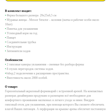
В комплект входит:
•
Ферма большого размера 29x25x6,5 см
•
Муравьи жнецы - Messor Structor – колония (матка и рабочие особи около
10шт)
•
Пипетка для увлажнения
•
Углеводный корм на год
•
Пинцет
•
Соединительная трубка
•
Инструкция
•
Затемнители ходов
Особенности:
•
2 гипсовые камеры увлажнения - сменные без разбора фермы
•
8 глухих перегородок системы ходов.
•
#
nbsp;2 подключения к расширению пространства.
•
Вместимость около 2000 особей.
О товаре:
Горизонтальный акриловый формикарий с встроенной ареной. На компактных
размерах дизайнерами продумано и размещено всё необходимое для
комфортного проживания насекомых и легкого ухода за ними. Внедрен
гипсовый отсек для увлажнения, при помощи которого Вы сможете обеспечить
влагой Ваших питомцев. А перфорация на крышке арены обеспечит постоянную